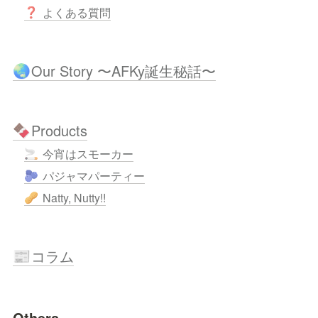
よくある質問
❓
Our Story 〜AFKy誕生秘話〜
🌏
Products
🍫
今宵はスモーカー
🚬
パジャマパーティー
🫐
Natty, Nutty!!
🥜
コラム
📰
Others