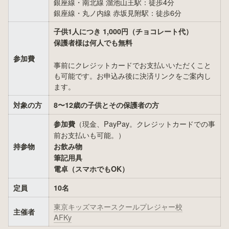
銀座線・南北線 溜池山王駅：徒歩4分

銀座線・丸ノ内線 赤坂見附駅：徒歩6分
子供1人につき 1,000円（チョコレート代）

保護者様は何人でも無料

参加費
事前にクレジットカードでお支払いいただくこと
も可能です。お申込み後に決済リンクをご案内し
ます。
対象の方
8〜12歳の子供とその保護者の方
（現金、PayPay。クレジットカードでの事
参加費
前お支払いも可能。）
持参物
お飲み物

筆記用具

電卓（スマホでもOK）
定員
10名
東京キッズマネースクールプレジャー校
主催者
AFKy