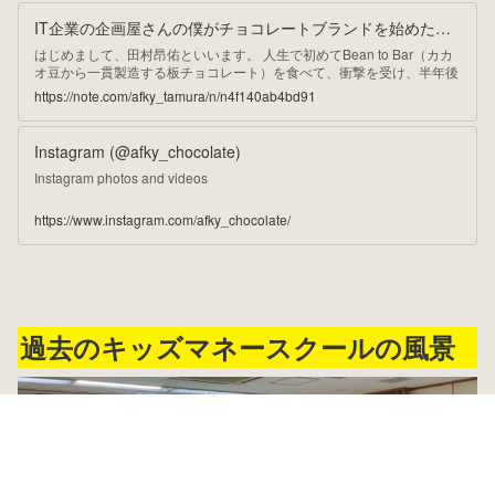
IT企業の企画屋さんの僕がチョコレートブランドを始めた理由｜田村昂佑｜チョコ人事
はじめまして、田村昂佑といいます。 人生で初めてBean to Bar（カカ
オ豆から一貫製造する板チョコレート）を食べて、衝撃を受け、半年後
に自分のチョコレートブランド「AFKy」をリリースすることになりま
https://note.com/afky_tamura/n/n4f140ab4bd91
した。 AFKy（アフキー）Bean to Barチョコレート ふっと一息、Bean
to Barチョコレート。充実していそうで何だか物足りなさを感じる今日
この頃。そんな時こそ、Away afky-chocolate.com 2023年2月のリリー
Instagram (@afky_chocolate)
ス直前の機会に、ベンチャー企業の企画職で得た経験と、AFKyに込め
た思いを整理したいと思います。
Instagram photos and videos
https://www.instagram.com/afky_chocolate/
過去のキッズマネースクールの風景