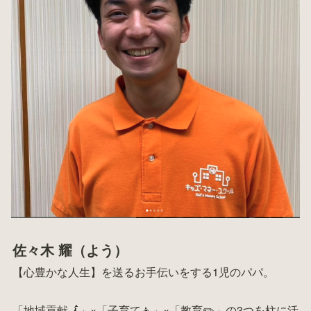
佐々木 耀（よう）
【心豊かな人生】を送るお手伝いをする1児のパパ。
「地域貢献🗾」×「子育て👧」×「教育✏️」の3つを柱に活