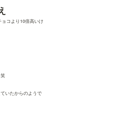
え
チョコより10倍高いけ
た笑
えていたからのようで