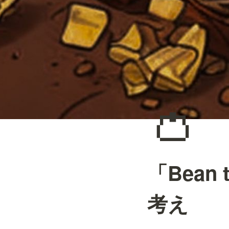
👛
「Bean
考え