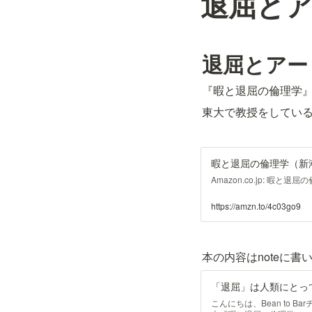
退屈と
退屈とアー
『暇と退屈の倫理学
東大で教授をしている
暇と退屈の倫理学（新
Amazon.co.jp: 暇と
https://amzn.to/4c03go9
本の内容はnoteに
こんにちは、Bean to B