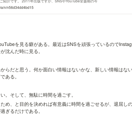
介です。 2011年出版ですが、SNSやYouTube全盛期の今
だと感じました。現代人の日々のモヤモヤを上手く言語化して
mura/n/n56d34dd4bd15
。 また、この本を読んでAFKyで人々に提供したいワクワクは
解像度が高くなりました。 暇と退屈の倫理学（新潮文庫）
0月29日 19:39時点
uTubeを見る癖がある。最近はSNSを頑張っているのでInsta
分が沈んだ時に見る。
いからだと思う。何か面白い情報はないかな、新しい情報はな
ぎである。
ない。そして、無駄に時間を過ごす。
ため、と目的を決めれば有意義に時間を過ごせるが、退屈しの
が過ぎるだけである。