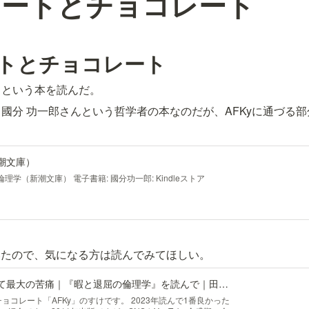
アートとチョコレート
トとチョコレート
』という本を読んだ。
國分 功一郎さんという哲学者の本なのだが、AFKyに通づる
潮文庫）
退屈の倫理学（新潮文庫） 電子書籍: 國分功一郎: Kindleストア
書いたので、気になる方は読んでみてほしい。
「退屈」は人類にとって最大の苦痛｜『暇と退屈の倫理学』を読んで｜田村昂佑｜チョコ人事
arチョコレート「AFKy」のすけです。 2023年読んで1番良かった