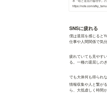
本『暇と退屈の倫理学』のご紹
の時代こそ読まれるべき本
https://note.com/afky_ta
くれているように感じます
何を解決しているのか？の
amzn.to 836円 (2023年1
SNSに疲れる
僕は退屈を感じるとYo
仕事や人間関係で気
疲れていても見やす
る。一種の退屈しの
でも大体何も得られ
情報収集や人と繋がる
ら、大抵虚しく時間