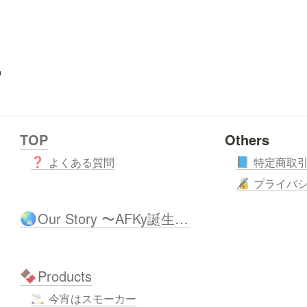
ー
TOP
Others
よくある質問
特定商取
❓
📘
プライバ
🔏
Our Story 〜AFKy誕生秘話〜
🌏
Products
🍫
今宵はスモーカー
🚬