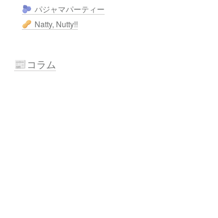
パジャマパーティー
🫐
Natty, Nutty!!
🥜
コラム
📰